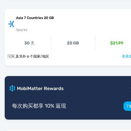
Asia 7 Countries 20 GB
Sparks
30 天
20 GB
$21.99
🇻🇳 及另外 6 个国家/地区
查看套
MobiMatter Rewards
每次购买都享 10% 返现
了