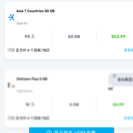
Asia 7 Countries 50 GB
Sparks
90 天
50 GB
$52.99
🇻🇳 及另外 6 个国家/地区
查看套
Vietnam Plus 5 GB
最佳覆盖
TSimTech
15 天
5 GB
$4.99
🇻🇳 及另外 5 个国家/地区
查看套
显示更多 eSIM 套餐