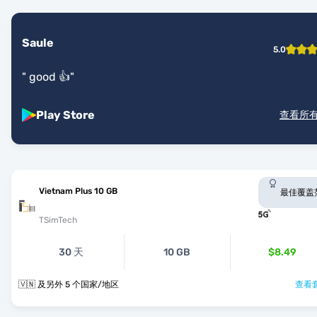
Saule
5.0
"
good 👍
"
Play Store
查看所
Vietnam Plus 10 GB
最佳覆盖
TSimTech
30 天
10 GB
$8.49
🇻🇳 及另外 5 个国家/地区
查看套