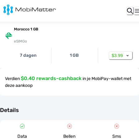
Morocco 1 GB
eSIMGo
7 dagen
1 GB
$3.99
$0.40 rewards-cashback
Verdien
in je MobiPay-wallet met
deze aankoop
Details
Data
Bellen
Sms