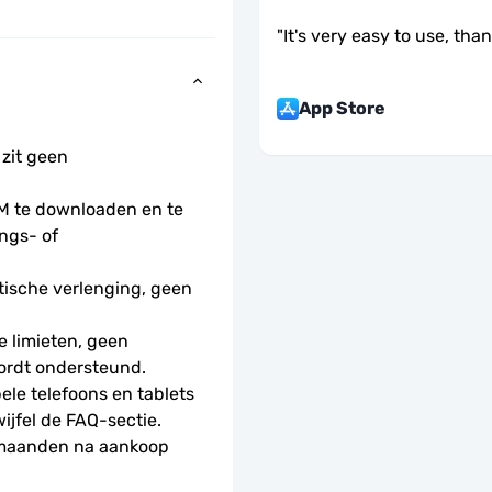
"
It's very easy to use, tha
App Store
 zit geen 
 te downloaden en te 
ngs- of 
ische verlenging, geen 
 limieten, geen 
ordt ondersteund.
le telefoons en tablets 
wijfel de FAQ-sectie.
 maanden na aankoop 