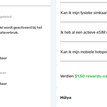
Kan ik mijn fysieke simkaa
ngsbeleid
el wordt geactiveerd bij het
Ik heb al een actieve eSIM i
dataverbruik.
Kan ik mijn mobiele hotspo
baar
eren
Verdien
$1.50 rewards-c
baar
Hülya