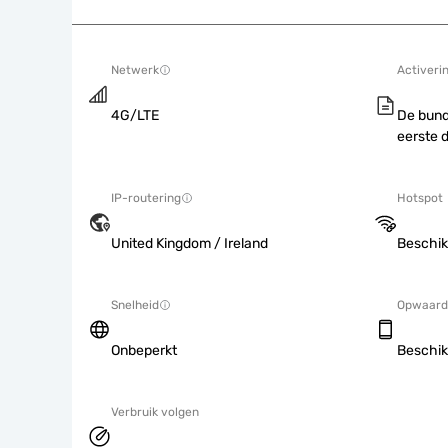
Netwerk
Activeri
4G/LTE
De bund
eerste 
IP-routering
Hotspot
United Kingdom / Ireland
Beschik
Snelheid
Opwaard
Onbeperkt
Beschik
Verbruik volgen