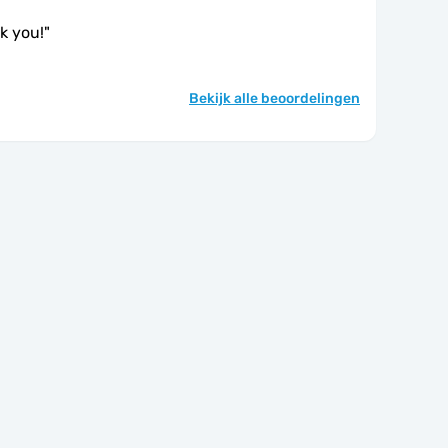
nk you!
"
Bekijk alle beoordelingen