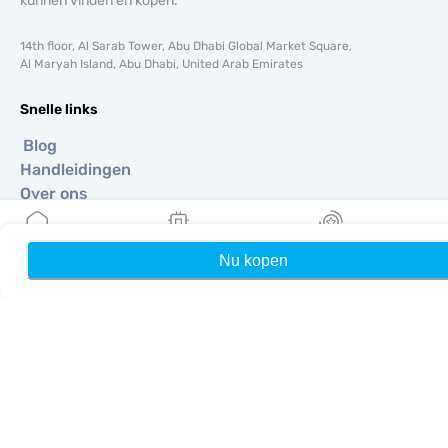
kunnen vinden en kopen.
14th floor, Al Sarab Tower, Abu Dhabi Global Market Square,
Al Maryah Island, Abu Dhabi, United Arab Emirates
Snelle links
Blog
Handleidingen
Over ons
eSIM-ondersteuning
Algemene voorwaarden
Nu kopen
Home
Mijn eSIMs
Rewards
Privacybeleid
Levering- en retourbeleid
Sitemap
Affiliate
Bestemmingen
Word partner