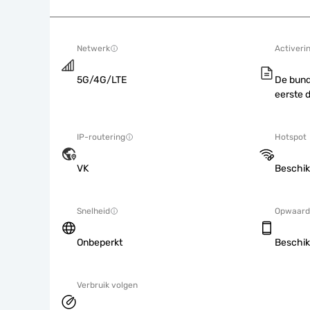
Netwerk
Activeri
5G/4G/LTE
De bund
eerste 
IP-routering
Hotspot
VK
Beschik
Snelheid
Opwaard
Onbeperkt
Beschik
Verbruik volgen