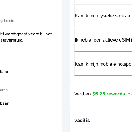
Kan ik mijn fysieke simkaa
ngsbeleid
el wordt geactiveerd bij het
Ik heb al een actieve eSIM i
dataverbruik.
Kan ik mijn mobiele hotspo
baar
eren
Verdien
$5.25 rewards-c
baar
vasilis