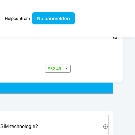
Nu aanmelden
Helpcentrum
$52.49
eSIM-technologie?