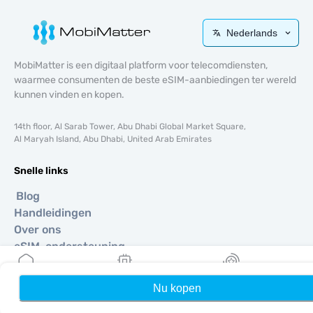
Nederlands
MobiMatter is een digitaal platform voor telecomdiensten,
waarmee consumenten de beste eSIM-aanbiedingen ter wereld
kunnen vinden en kopen.
14th floor, Al Sarab Tower, Abu Dhabi Global Market Square,
Al Maryah Island, Abu Dhabi, United Arab Emirates
Snelle links
Blog
Handleidingen
Over ons
eSIM-ondersteuning
Algemene voorwaarden
Privacybeleid
Nu kopen
Home
Mijn eSIMs
Rewards
Levering- en retourbeleid