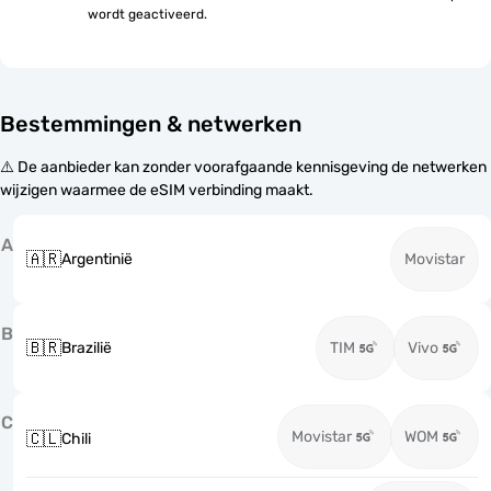
wordt geactiveerd.
Bestemmingen & netwerken
⚠️ De aanbieder kan zonder voorafgaande kennisgeving de netwerken
wijzigen waarmee de eSIM verbinding maakt.
A
🇦🇷
Argentinië
Movistar
B
🇧🇷
Brazilië
TIM
Vivo
C
Movistar
WOM
🇨🇱
Chili