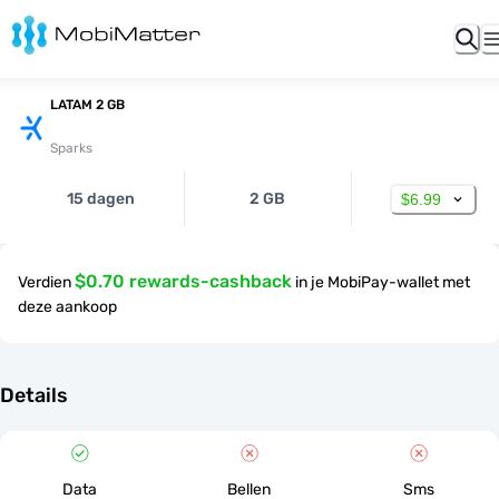
LATAM 2 GB
Sparks
15 dagen
2 GB
$6.99
$0.70 rewards-cashback
Verdien
in je MobiPay-wallet met
deze aankoop
Details
Data
Bellen
Sms