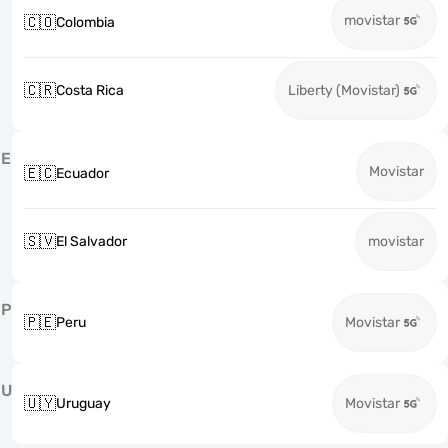
movistar
🇨🇴
Colombia
🇨🇷
Costa Rica
Liberty (Movistar)
E
Movistar
🇪🇨
Ecuador
🇸🇻
El Salvador
movistar
P
🇵🇪
Peru
Movistar
U
🇺🇾
Uruguay
Movistar