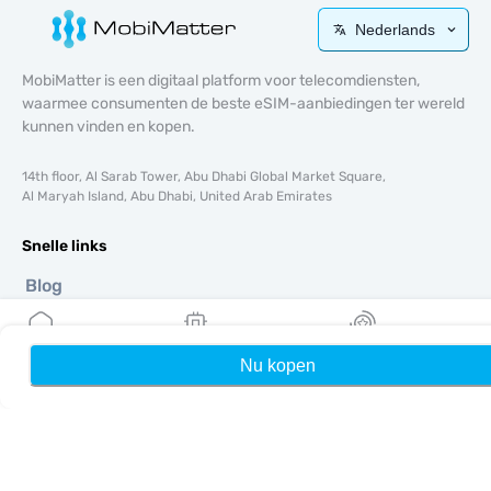
Nederlands
MobiMatter is een digitaal platform voor telecomdiensten,
waarmee consumenten de beste eSIM-aanbiedingen ter wereld
kunnen vinden en kopen.
14th floor, Al Sarab Tower, Abu Dhabi Global Market Square,
Al Maryah Island, Abu Dhabi, United Arab Emirates
Snelle links
Blog
Handleidingen
Over ons
eSIM-ondersteuning
Nu kopen
Home
Mijn eSIMs
Rewards
Algemene voorwaarden
Privacybeleid
Levering- en retourbeleid
Sitemap