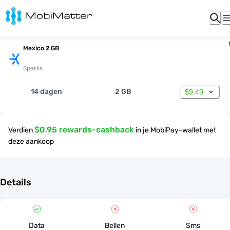
Mexico 2 GB
Sparks
14 dagen
2 GB
$9.49
$0.95 rewards-cashback
Verdien
in je MobiPay-wallet met
deze aankoop
Details
Data
Bellen
Sms