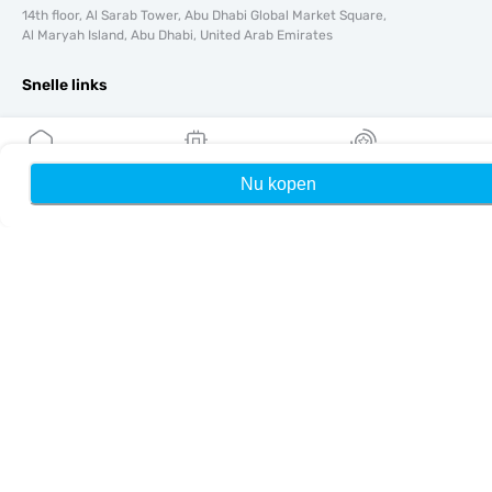
14th floor, Al Sarab Tower, Abu Dhabi Global Market Square,
Al Maryah Island, Abu Dhabi, United Arab Emirates
Snelle links
Blog
Handleidingen
Over ons
Nu kopen
Home
Mijn eSIMs
Rewards
eSIM-ondersteuning
Algemene voorwaarden
Privacybeleid
Levering- en retourbeleid
Sitemap
Affiliate
Bestemmingen
Word partner
MobiMatter voor resellers