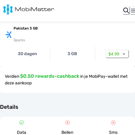
Pakistan 3 GB
Sparks
30 dagen
3 GB
$4.99
$0.50 rewards-cashback
Verdien
in je MobiPay-wallet met
deze aankoop
Details
Data
Bellen
Sms