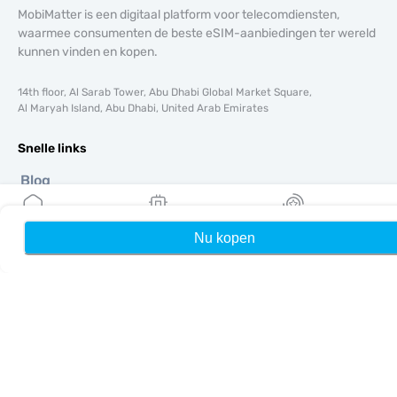
MobiMatter is een digitaal platform voor telecomdiensten,
waarmee consumenten de beste eSIM-aanbiedingen ter wereld
kunnen vinden en kopen.
14th floor, Al Sarab Tower, Abu Dhabi Global Market Square,
Al Maryah Island, Abu Dhabi, United Arab Emirates
Snelle links
Blog
Handleidingen
Over ons
Nu kopen
Home
Mijn eSIMs
Rewards
eSIM-ondersteuning
Algemene voorwaarden
Privacybeleid
Levering- en retourbeleid
Sitemap
Affiliate
Bestemmingen