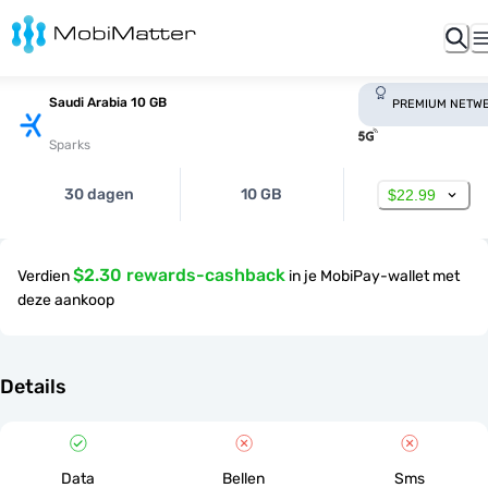
Saudi Arabia 10 GB
PREMIUM NETW
Sparks
30 dagen
10 GB
$22.99
$2.30 rewards-cashback
Verdien
in je MobiPay-wallet met
deze aankoop
Details
Data
Bellen
Sms