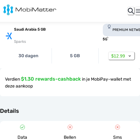
Saudi Arabia 5 GB
PREMIUM NETW
Sparks
30 dagen
5 GB
$12.99
$1.30 rewards-cashback
Verdien
in je MobiPay-wallet met
deze aankoop
Details
Data
Bellen
Sms