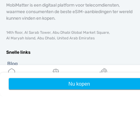
MobiMatter is een digitaal platform voor telecomdiensten,
waarmee consumenten de beste eSIM-aanbiedingen ter wereld
kunnen vinden en kopen.
14th floor, Al Sarab Tower, Abu Dhabi Global Market Square,
Al Maryah Island, Abu Dhabi, United Arab Emirates
Snelle links
Blog
Handleidingen
Over ons
Nu kopen
Home
Mijn eSIMs
Rewards
eSIM-ondersteuning
Algemene voorwaarden
Privacybeleid
Levering- en retourbeleid
Sitemap
Affiliate
Bestemmingen