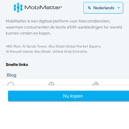
Nederlands
MobiMatter is een digitaal platform voor telecomdiensten,
waarmee consumenten de beste eSIM-aanbiedingen ter wereld
kunnen vinden en kopen.
14th floor, Al Sarab Tower, Abu Dhabi Global Market Square,
Al Maryah Island, Abu Dhabi, United Arab Emirates
Snelle links
Blog
Handleidingen
Over ons
eSIM-ondersteuning
Nu kopen
Home
Mijn eSIMs
Rewards
Algemene voorwaarden
Privacybeleid
Levering- en retourbeleid
Sitemap