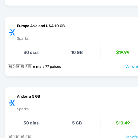
Europe Asia and USA 10 GB
Sparks
30 dias
10 GB
$19.99
🇦🇩 🇦🇲 🇦🇺 e mais 77 países
Ver ofe
Andorra 5 GB
Sparks
30 dias
5 GB
$10.49
🇦🇩 🇫🇷 🇪🇸
Ver ofe