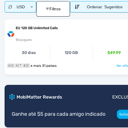
USD
Ordenar:
Sugeridos
Filtros
EU 120 GB Unlimited Calls
Bouygues
30 dias
120 GB
$49.99
🇦🇩 🇦🇹 🇧🇪 e mais 31 países
Ver ofe
MobiMatter Rewards
EXCLU
Ganhe até $5 para cada amigo indicado
Saiba