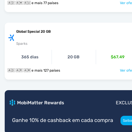
🇦🇩 🇦🇲 🇦🇺 e mais 77 países
Ver ofe
Global Special 20 GB
Sparks
365 dias
20 GB
$67.49
🇦🇩 🇦🇷 🇦🇲 e mais 127 países
Ver ofe
MobiMatter Rewards
EXCLU
Ganhe 10% de cashback em cada compra
Saiba