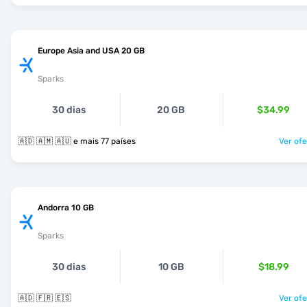
Europe Asia and USA 20 GB
Sparks
30 dias
20 GB
$34.99
🇦🇩 🇦🇲 🇦🇺 e mais 77 países
Ver ofe
Andorra 10 GB
Sparks
30 dias
10 GB
$18.99
🇦🇩 🇫🇷 🇪🇸
Ver ofe