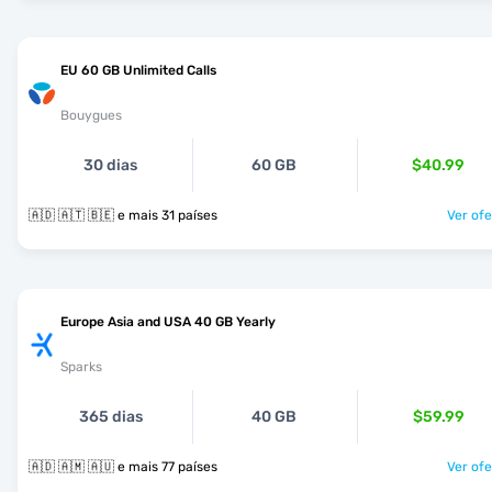
EU 60 GB Unlimited Calls
Bouygues
30 dias
60 GB
$40.99
🇦🇩 🇦🇹 🇧🇪 e mais 31 países
Ver ofe
Europe Asia and USA 40 GB Yearly
Sparks
365 dias
40 GB
$59.99
🇦🇩 🇦🇲 🇦🇺 e mais 77 países
Ver ofe