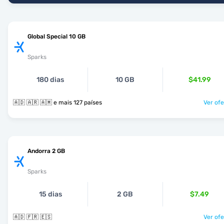
Global Special 10 GB
Sparks
180 dias
10 GB
$41.99
🇦🇩 🇦🇷 🇦🇲 e mais 127 países
Ver ofe
Andorra 2 GB
Sparks
15 dias
2 GB
$7.49
🇦🇩 🇫🇷 🇪🇸
Ver ofe