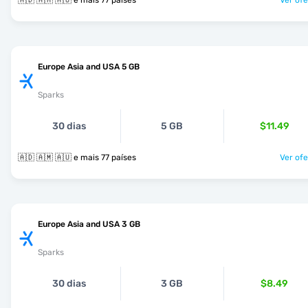
🇦🇩 🇦🇲 🇦🇺 e mais 77 países
Ver ofe
Europe Asia and USA 5 GB
Sparks
30 dias
5 GB
$11.49
🇦🇩 🇦🇲 🇦🇺 e mais 77 países
Ver ofe
Europe Asia and USA 3 GB
Sparks
30 dias
3 GB
$8.49