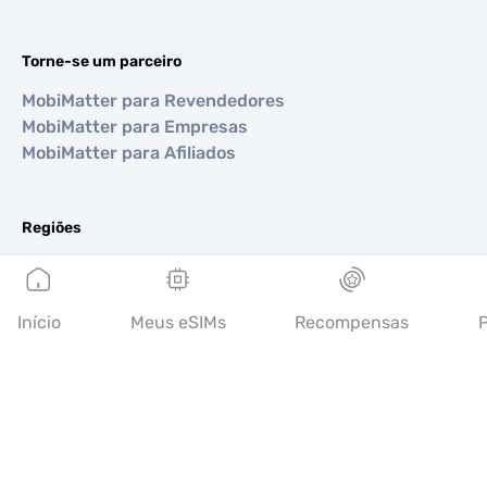
Torne-se um parceiro
MobiMatter para Revendedores
MobiMatter para Empresas
MobiMatter para Afiliados
Regiões
eSIM para Europa
eSIM para Ásia
eSIM para Américas
Início
Meus eSIMs
Recompensas
P
eSIM para Oriente Médio
eSIM para Oceania
eSIM para África
Países