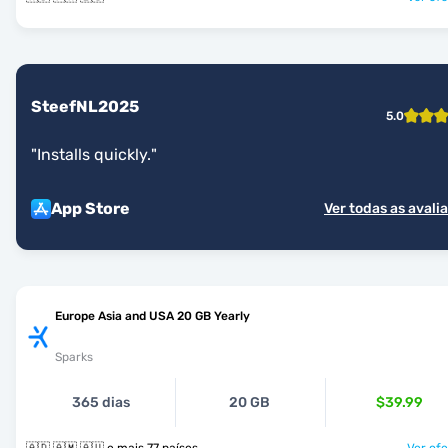
SteefNL2025
5.0
"
Installs quickly.
"
App Store
Ver todas as avali
Europe Asia and USA 20 GB Yearly
Sparks
365 dias
20 GB
$39.99