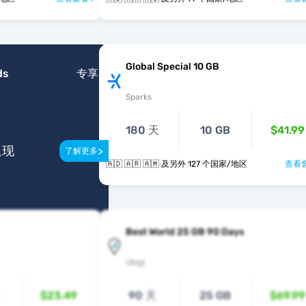
Global Special 10 GB
ds
专享
Sparks
180 天
10 GB
$41.99
返现
>
了解更多
🇦🇩 🇦🇷 🇦🇲 及另外 127 个国家/地区
查看套
Best World 25 GB 90 Days
Ubigi
$23.49
90 天
25 GB
$69.99