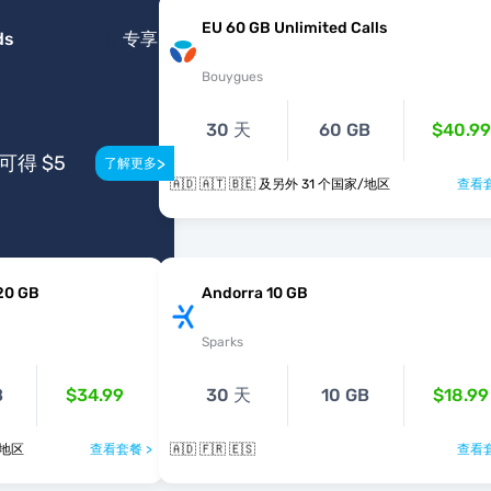
EU 60 GB Unlimited Calls
ds
专享
Bouygues
30 天
60 GB
$40.99
得 $5
>
了解更多
🇦🇩 🇦🇹 🇧🇪 及另外 31 个国家/地区
查看套
20 GB
Andorra 10 GB
Sparks
B
$34.99
30 天
10 GB
$18.99
个国家/地区
查看套餐 >
🇦🇩 🇫🇷 🇪🇸
查看套