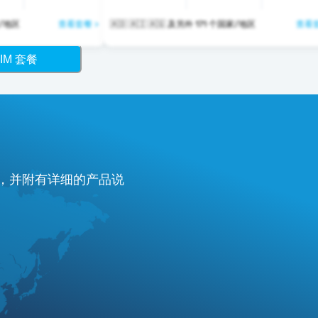
 个国家/地区
查看套餐 >
🇦🇩 🇦🇮 🇦🇬 及另外 171 个国家/地区
查看套
IM 套餐
费，并附有详细的产品说