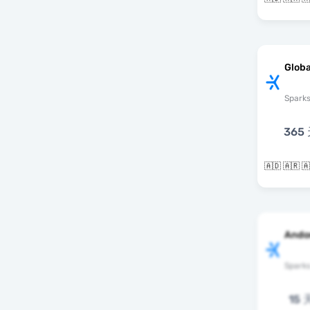
Globa
Spark
365
Ando
Spark
15 