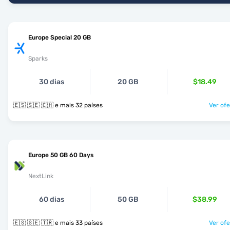
Europe Special 20 GB
Sparks
30 dias
20 GB
$18.49
🇪🇸 🇸🇪 🇨🇭 e mais 32 países
Ver ofe
Europe 50 GB 60 Days
NextLink
60 dias
50 GB
$38.99
🇪🇸 🇸🇪 🇹🇷 e mais 33 países
Ver ofe