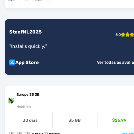
SteefNL2025
5.0
"
Installs quickly.
"
App Store
Ver todas as avali
Europe 35 GB
NextLink
30 dias
35 GB
$26.99