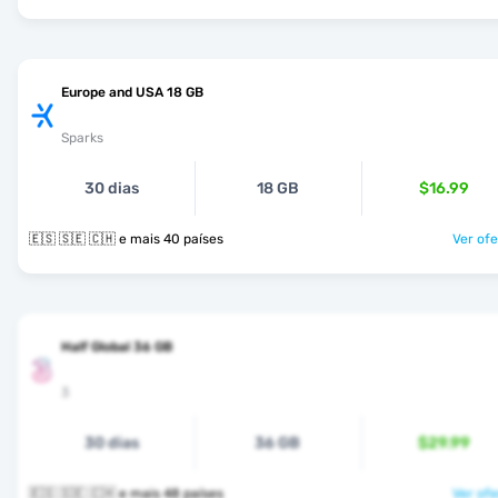
Europe and USA 18 GB
Sparks
30 dias
18 GB
$16.99
🇪🇸 🇸🇪 🇨🇭 e mais 40 países
Ver ofe
Half Global 36 GB
3
30 dias
36 GB
$29.99
🇪🇸 🇸🇪 🇨🇭 e mais 48 países
Ver ofe