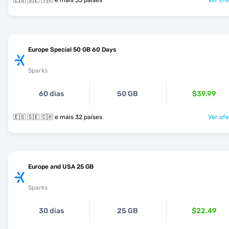
🇪🇸 🇸🇪 🇹🇷 e mais 33 países
Ver ofe
Europe Special 50 GB 60 Days
Sparks
60 dias
50 GB
$39.99
🇪🇸 🇸🇪 🇨🇭 e mais 32 países
Ver ofe
Europe and USA 25 GB
Sparks
30 dias
25 GB
$22.49