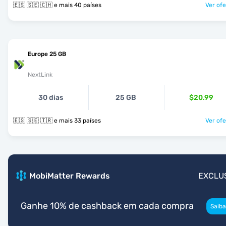
🇪🇸 🇸🇪 🇨🇭 e mais 40 países
Ver ofe
Europe 25 GB
NextLink
30 dias
25 GB
$20.99
🇪🇸 🇸🇪 🇹🇷 e mais 33 países
Ver ofe
MobiMatter Rewards
EXCLU
Ganhe 10% de cashback em cada compra
Saiba