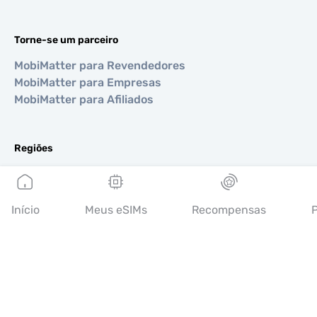
Torne-se um parceiro
MobiMatter para Revendedores
MobiMatter para Empresas
MobiMatter para Afiliados
Regiões
eSIM para Europa
eSIM para Ásia
eSIM para Américas
Início
Meus eSIMs
Recompensas
P
eSIM para Oriente Médio
eSIM para Oceania
eSIM para África
Países