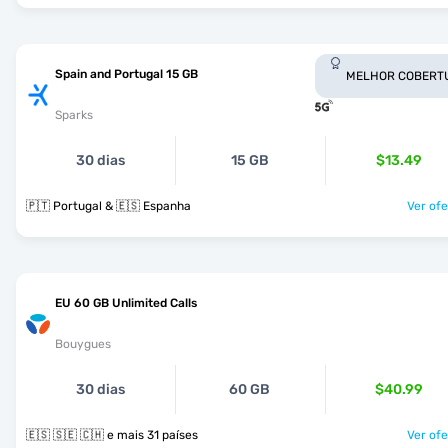
Spain and Portugal 15 GB
MELHOR COBERT
Sparks
30 dias
15 GB
$13.49
🇵🇹 Portugal & 🇪🇸 Espanha
Ver ofe
EU 60 GB Unlimited Calls
Bouygues
30 dias
60 GB
$40.99
🇪🇸 🇸🇪 🇨🇭 e mais 31 países
Ver ofe