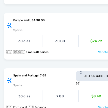
Europe and USA 30 GB
Sparks
30 dias
30 GB
$24.99
🇪🇸 🇸🇪 🇨🇭 e mais 40 países
Ver ofe
Spain and Portugal 7 GB
MELHOR COBERT
Sparks
30 dias
7 GB
$8.49
🇵🇹 Portugal & 🇪🇸 Espanha
Ver ofe