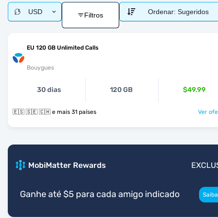
USD
Ordenar:
Sugeridos
Filtros
EU 120 GB Unlimited Calls
Bouygues
30 dias
120 GB
$49.99
🇪🇸 🇸🇪 🇨🇭 e mais 31 países
Ver ofe
MobiMatter Rewards
EXCLU
Ganhe até $5 para cada amigo indicado
Saiba