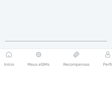
Português
Início
Meus eSIMs
Recompensas
Perfi
A Mobimatter é um canal digital de serviços de
telecomunicações, que permite aos consumidores encontrar e
comprar as melhores ofertas de eSIM do mundo.
14th floor, Al Sarab Tower, Abu Dhabi Global Market Square,
Al Maryah Island, Abu Dhabi, United Arab Emirates
Links rápidos