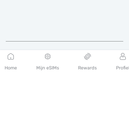
Nederlands
Home
Mijn eSIMs
Rewards
Profie
MobiMatter is een digitaal platform voor telecomdiensten,
waarmee consumenten de beste eSIM-aanbiedingen ter wereld
kunnen vinden en kopen.
14th floor, Al Sarab Tower, Abu Dhabi Global Market Square,
Al Maryah Island, Abu Dhabi, United Arab Emirates
Snelle links
Blog