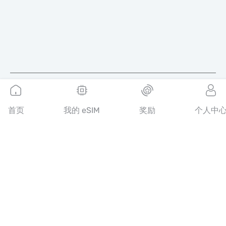
简体中文
首页
我的 eSIM
奖励
个人中
MobiMatter 是电信服务的数字化平台，帮助消费者发现并购买全
球最优质的 eSIM 套餐。
14th floor, Al Sarab Tower, Abu Dhabi Global Market Square,
Al Maryah Island, Abu Dhabi, United Arab Emirates
快速链接
博客
使用指南