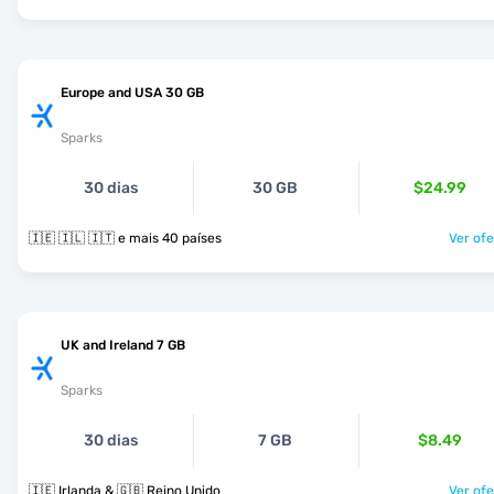
Europe and USA 30 GB
Sparks
30 dias
30 GB
$24.99
🇮🇪 🇮🇱 🇮🇹 e mais 40 países
Ver ofe
UK and Ireland 7 GB
Sparks
30 dias
7 GB
$8.49
🇮🇪 Irlanda & 🇬🇧 Reino Unido
Ver ofe