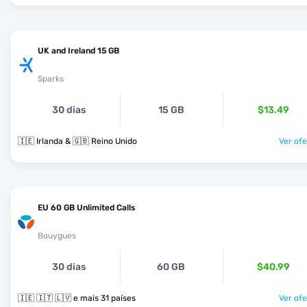
UK and Ireland 15 GB
Sparks
30 dias
15 GB
$13.49
🇮🇪 Irlanda & 🇬🇧 Reino Unido
Ver ofe
EU 60 GB Unlimited Calls
Bouygues
30 dias
60 GB
$40.99
🇮🇪 🇮🇹 🇱🇻 e mais 31 países
Ver ofe