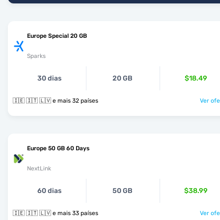
Europe Special 20 GB
Sparks
30 dias
20 GB
$18.49
🇮🇪 🇮🇹 🇱🇻 e mais 32 países
Ver ofe
Europe 50 GB 60 Days
NextLink
60 dias
50 GB
$38.99
🇮🇪 🇮🇹 🇱🇻 e mais 33 países
Ver ofe