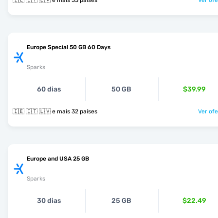
🇮🇪 🇮🇹 🇱🇻 e mais 33 países
Ver ofe
Europe Special 50 GB 60 Days
Sparks
60 dias
50 GB
$39.99
🇮🇪 🇮🇹 🇱🇻 e mais 32 países
Ver ofe
Europe and USA 25 GB
Sparks
30 dias
25 GB
$22.49