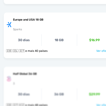
Europe and USA 18 GB
Sparks
30 dias
18 GB
$16.99
🇮🇪 🇮🇱 🇮🇹 e mais 40 países
Ver ofe
Half Global 36 GB
3
30 dias
36 GB
$29.99
🇮🇪 🇮🇹 🇰🇿 e mais 48 países
Ver ofe