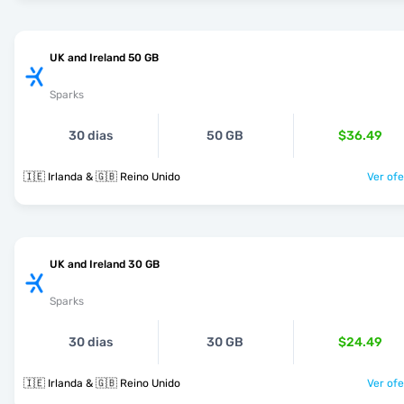
UK and Ireland 50 GB
Sparks
30 dias
50 GB
$36.49
🇮🇪 Irlanda & 🇬🇧 Reino Unido
Ver ofe
UK and Ireland 30 GB
Sparks
30 dias
30 GB
$24.49
🇮🇪 Irlanda & 🇬🇧 Reino Unido
Ver ofe