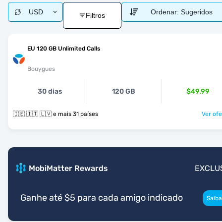
USD
Ordenar:
Sugeridos
Filtros
EU 120 GB Unlimited Calls
Bouygues
30 dias
120 GB
$49.99
🇮🇪 🇮🇹 🇱🇻 e mais 31 países
Ver ofe
MobiMatter Rewards
EXCLU
Ganhe até $5 para cada amigo indicado
Saiba