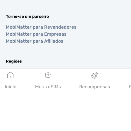
Torne-se um parceiro
MobiMatter para Revendedores
MobiMatter para Empresas
MobiMatter para Afiliados
Regiões
eSIM para Europa
eSIM para Ásia
eSIM para Américas
Início
Meus eSIMs
Recompensas
P
eSIM para Oriente Médio
eSIM para Oceania
eSIM para África
Países