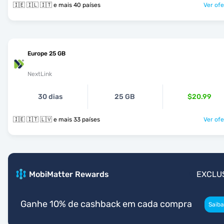
🇮🇪 🇮🇱 🇮🇹 e mais 40 países
Ver ofe
Europe 25 GB
NextLink
30 dias
25 GB
$20.99
🇮🇪 🇮🇹 🇱🇻 e mais 33 países
Ver ofe
MobiMatter Rewards
EXCLU
Ganhe 10% de cashback em cada compra
Saiba