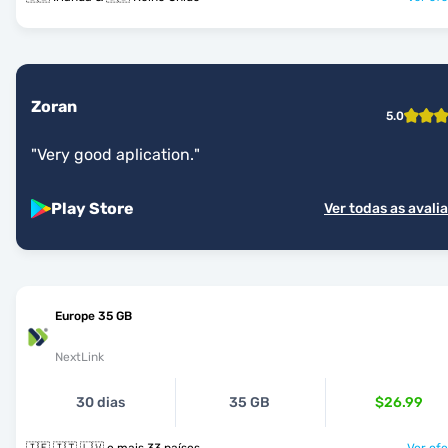
Zoran
5.0
"
Very good aplication.
"
Play Store
Ver todas as avali
Europe 35 GB
NextLink
30 dias
35 GB
$26.99