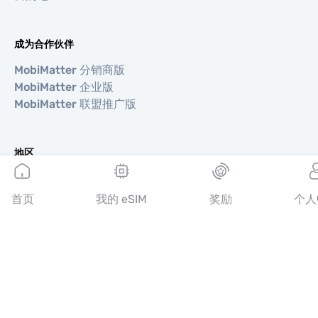
成为合作伙伴
MobiMatter 分销商版
MobiMatter 企业版
MobiMatter 联盟推广版
地区
欧洲 eSIM
亚洲 eSIM
首页
我的 eSIM
奖励
个人
美洲 eSIM
中东 eSIM
大洋洲 eSIM
非洲 eSIM
国家/地区