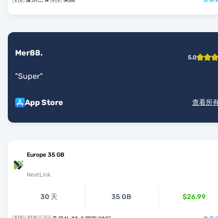
Mer88.
5.0
"
Super
"
App Store
查看所
Europe 35 GB
NextLink
30 天
35 GB
$26.99