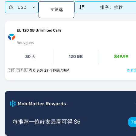
USD
排序：
推荐
筛选
EU 120 GB Unlimited Calls
Bouygues
30 天
120 GB
$49.99
🇮🇪 🇮🇹 🇱🇻 及另外 29 个国家/地区
查看套
MobiMatter Rewards
每推荐一位好友最高可得 $5
了