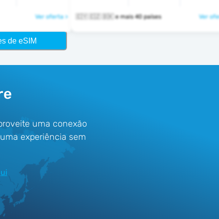
Ver oferta >
🇨🇾 🇨🇿 🇩🇰 e mais 40 países
Ver ofe
es de eSIM
re
aproveite uma conexão
e uma experiência sem
ui