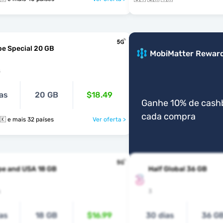
e Special 20 GB
MobiMatter Rewar
s
as
20 GB
$18.49
Ganhe 10% de cash
cada compra
🇨🇾 🇨🇿 🇩🇰 e mais 32 países
Ver oferta >
pe and USA 18 GB
Half Global 36 GB
s
3
as
18 GB
$16.99
30 dias
36 G