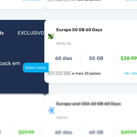
Europe 50 GB 60 Days
ds
EXCLUSIVO
NextLink
60 dias
50 GB
$38.99
back em
>
Saiba mais
🇨🇾 🇨🇿 🇩🇰 e mais 33 países
Ver ofe
Europe and USA 60 GB 60 Days
Sparks
B
$29.99
60 dias
60 GB
$49.99