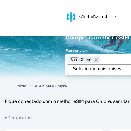
MobiMatter
Compre o melhor eSIM p
Funciona em
🇨🇾 Chipre
Início
eSIM para Chipre
Fique conectado com o melhor eSIM para Chipre: sem tari
69 produtos