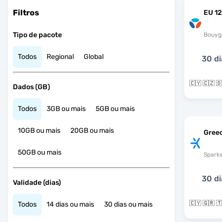
Filtros
EU 12
Tipo de pacote
Bouyg
Todos
Regional
Global
30 di
Dados (GB)
Todos
3GB ou mais
5GB ou mais
10GB ou mais
20GB ou mais
Gree
50GB ou mais
Spark
30 di
Validade (dias)
🇨🇾 🇬🇷 
Todos
14 dias ou mais
30 dias ou mais