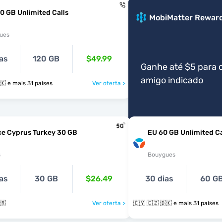
0 GB Unlimited Calls
MobiMatter Rewar
ues
as
120 GB
$49.99
Ganhe até $5 para 
amigo indicado
🇨🇾 🇨🇿 🇩🇰 e mais 31 países
Ver oferta >
ce Cyprus Turkey 30 GB
EU 60 GB Unlimited Ca
s
Bouygues
as
30 GB
$26.49
30 dias
60 G
🇷
Ver oferta >
🇨🇾 🇨🇿 🇩🇰 e mais 31 países