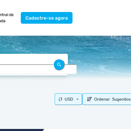
ntral de
Cadastre-se agora
uda
USD
Ordenar:
Sugeridos