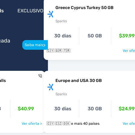
Greece Cyprus Turkey 50 GB
ds
EXCLUSIVO
Sparks
30 dias
50 GB
$39.99
cada
>
Saiba mais
🇨🇾 🇬🇷 🇹🇷
Ver ofe
lls
Europe and USA 30 GB
Sparks
B
$40.99
30 dias
30 GB
$24.99
Ver oferta >
🇨🇾 🇨🇿 🇩🇰 e mais 40 países
Ver ofe