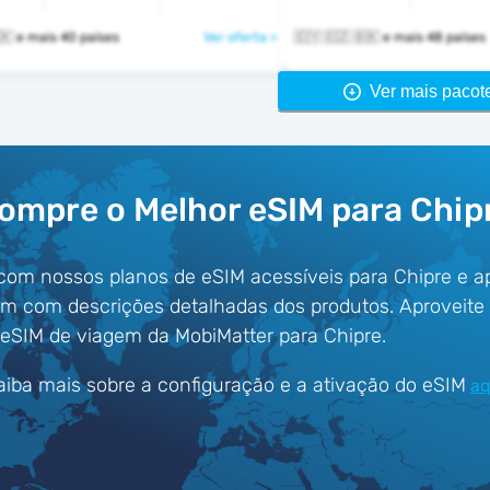
🇨🇾 🇨🇿 🇩🇰 e mais 40 países
Ver oferta >
🇨🇾 🇨🇿 🇩🇰 e mais 48 países
Ver mais pacot
ompre o Melhor eSIM para Chip
com nossos planos de eSIM acessíveis para Chipre e 
êm com descrições detalhadas dos produtos. Aproveit
eSIM de viagem da MobiMatter para Chipre.
aiba mais sobre a configuração e a ativação do eSIM
aq