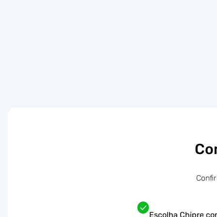
Co
Confi
Escolha Chipre co