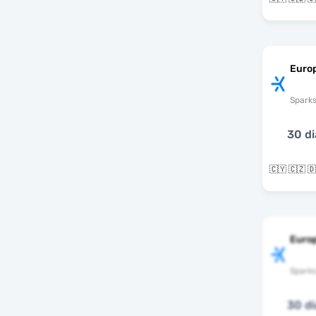
Europ
Spark
30 di
Euro
Spark
30 di