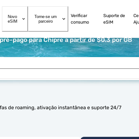
Verificar
Suporte de
Ce
Novo
Torne-se um
eSIM
parceiro
consumo
eSIM
Aj
ré-pago para Chipre a partir de $0.3 por GB
fas de roaming, ativação instantânea e suporte 24/7