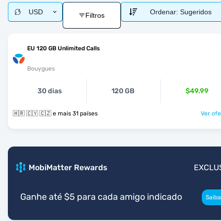
USD
Ordenar:
Sugeridos
Filtros
EU 120 GB Unlimited Calls
Bouygues
30 dias
120 GB
$49.99
🇭🇷 🇨🇾 🇨🇿 e mais 31 países
Ver ofe
MobiMatter Rewards
EXCLU
Ganhe até $5 para cada amigo indicado
Saiba