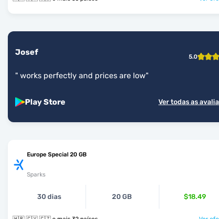
Josef
5.0
"
works perfectly and prices are low
"
Play Store
Ver todas as avali
Europe Special 20 GB
Sparks
30 dias
20 GB
$18.49