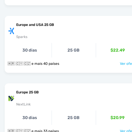
Europe and USA 25 GB
Sparks
30 dias
25 GB
$22.49
🇭🇷 🇨🇾 🇨🇿 e mais 40 países
Ver ofe
Europe 25 GB
NextLink
30 dias
25 GB
$20.99
🇭🇷 🇨🇾 🇨🇿 e mais 33 países
Ver ofe