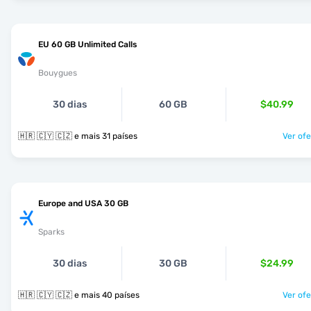
EU 60 GB Unlimited Calls
Bouygues
30 dias
60 GB
$40.99
🇭🇷 🇨🇾 🇨🇿 e mais 31 países
Ver ofe
Europe and USA 30 GB
Sparks
30 dias
30 GB
$24.99
🇭🇷 🇨🇾 🇨🇿 e mais 40 países
Ver ofe