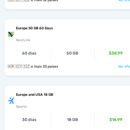
🇭🇷 🇨🇾 🇨🇿 e mais 32 países
Ver ofe
Europe 50 GB 60 Days
NextLink
60 dias
50 GB
$38.99
🇭🇷 🇨🇾 🇨🇿 e mais 33 países
Ver ofe
Europe and USA 18 GB
Sparks
30 dias
18 GB
$16.99