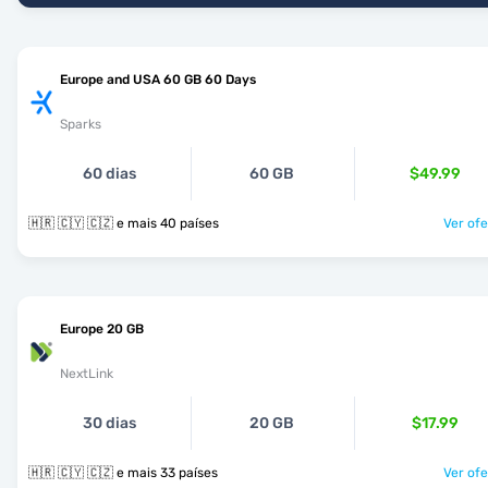
Europe and USA 60 GB 60 Days
Sparks
60 dias
60 GB
$49.99
🇭🇷 🇨🇾 🇨🇿 e mais 40 países
Ver ofe
Europe 20 GB
NextLink
30 dias
20 GB
$17.99
🇭🇷 🇨🇾 🇨🇿 e mais 33 países
Ver ofe