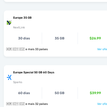
Europe 35 GB
NextLink
30 dias
35 GB
$26.99
🇭🇷 🇨🇾 🇨🇿 e mais 33 países
Ver ofe
Europe Special 50 GB 60 Days
Sparks
60 dias
50 GB
$39.99
🇭🇷 🇨🇾 🇨🇿 e mais 32 países
Ver ofe