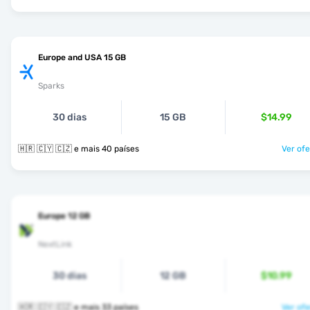
Europe and USA 15 GB
Sparks
30 dias
15 GB
$14.99
🇭🇷 🇨🇾 🇨🇿 e mais 40 países
Ver ofe
Europe 12 GB
NextLink
30 dias
12 GB
$10.99
🇭🇷 🇨🇾 🇨🇿 e mais 33 países
Ver ofe