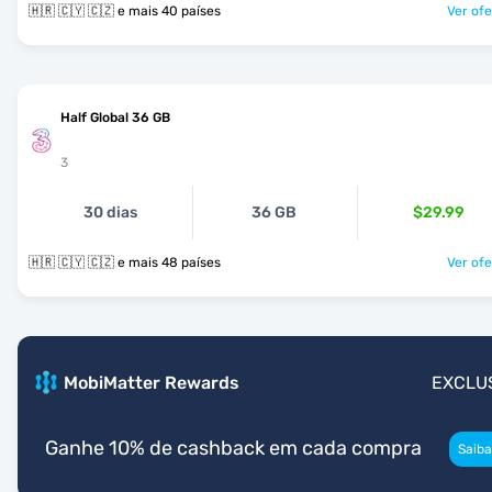
🇭🇷 🇨🇾 🇨🇿 e mais 40 países
Ver ofe
Half Global 36 GB
3
30 dias
36 GB
$29.99
🇭🇷 🇨🇾 🇨🇿 e mais 48 países
Ver ofe
MobiMatter Rewards
EXCLU
Ganhe 10% de cashback em cada compra
Saiba