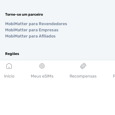
Torne-se um parceiro
MobiMatter para Revendedores
MobiMatter para Empresas
MobiMatter para Afiliados
Regiões
eSIM para Europa
eSIM para Ásia
eSIM para Américas
Início
Meus eSIMs
Recompensas
P
eSIM para Oriente Médio
eSIM para Oceania
eSIM para África
Países