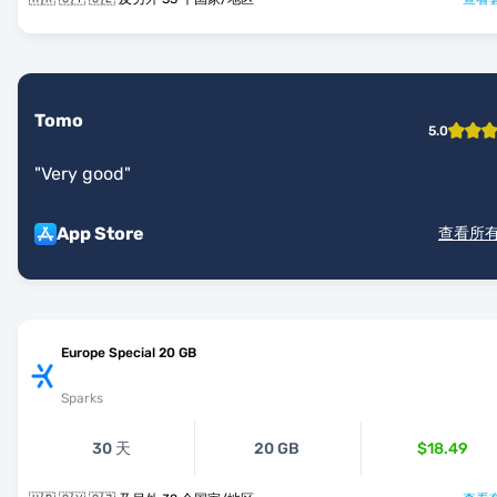
Tomo
5.0
"
Very good
"
App Store
查看所
Europe Special 20 GB
Sparks
30 天
20 GB
$18.49