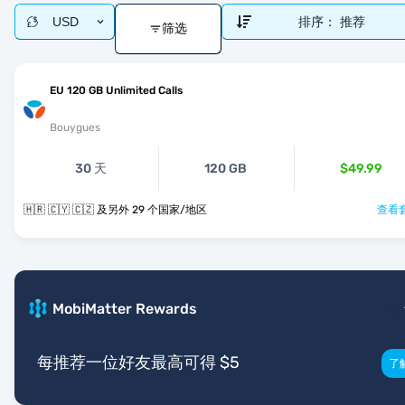
USD
排序：
推荐
筛选
EU 120 GB Unlimited Calls
Bouygues
30 天
120 GB
$49.99
🇭🇷 🇨🇾 🇨🇿 及另外 29 个国家/地区
查看套
MobiMatter Rewards
每推荐一位好友最高可得 $5
了