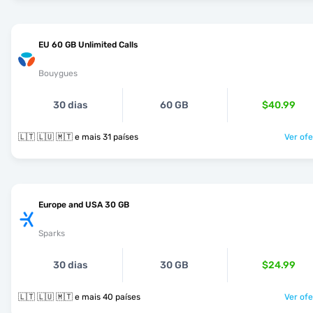
EU 60 GB Unlimited Calls
Bouygues
30 dias
60 GB
$40.99
🇱🇹 🇱🇺 🇲🇹 e mais 31 países
Ver ofe
Europe and USA 30 GB
Sparks
30 dias
30 GB
$24.99
🇱🇹 🇱🇺 🇲🇹 e mais 40 países
Ver ofe