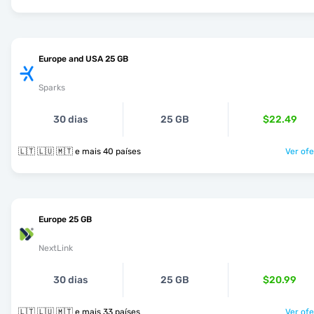
Europe and USA 25 GB
Sparks
30 dias
25 GB
$22.49
🇱🇹 🇱🇺 🇲🇹 e mais 40 países
Ver ofe
Europe 25 GB
NextLink
30 dias
25 GB
$20.99
🇱🇹 🇱🇺 🇲🇹 e mais 33 países
Ver ofe