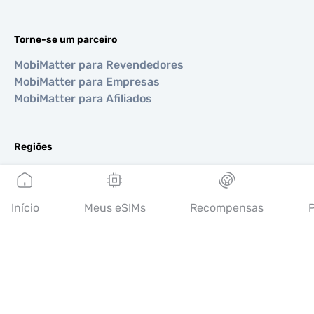
Torne-se um parceiro
MobiMatter para Revendedores
MobiMatter para Empresas
MobiMatter para Afiliados
Regiões
eSIM para Europa
eSIM para Ásia
eSIM para Américas
Início
Meus eSIMs
Recompensas
P
eSIM para Oriente Médio
eSIM para Oceania
eSIM para África
Países