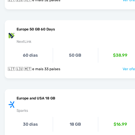
🇱🇹 🇱🇺 🇲🇹 e mais 32 países
Ver ofe
Europe 50 GB 60 Days
NextLink
60 dias
50 GB
$38.99
🇱🇹 🇱🇺 🇲🇹 e mais 33 países
Ver ofe
Europe and USA 18 GB
Sparks
30 dias
18 GB
$16.99