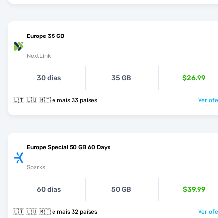
Europe 35 GB
NextLink
30 dias
35 GB
$26.99
🇱🇹 🇱🇺 🇲🇹 e mais 33 países
Ver ofe
Europe Special 50 GB 60 Days
Sparks
60 dias
50 GB
$39.99
🇱🇹 🇱🇺 🇲🇹 e mais 32 países
Ver ofe