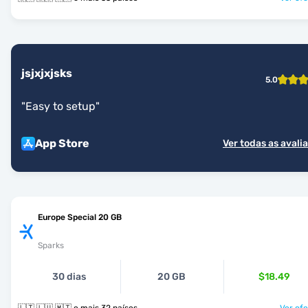
jsjxjxjsks
5.0
"
Easy to setup
"
App Store
Ver todas as avali
Europe Special 20 GB
Sparks
30 dias
20 GB
$18.49