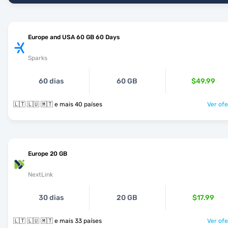
Europe and USA 60 GB 60 Days
Sparks
60 dias
60 GB
$49.99
🇱🇹 🇱🇺 🇲🇹 e mais 40 países
Ver ofe
Europe 20 GB
NextLink
30 dias
20 GB
$17.99
🇱🇹 🇱🇺 🇲🇹 e mais 33 países
Ver ofe