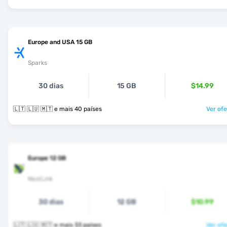
Europe and USA 15 GB
Sparks
30 dias
15 GB
$14.99
🇱🇹 🇱🇺 🇲🇹 e mais 40 países
Ver ofe
Europe 12 GB
NextLink
30 dias
12 GB
$10.99
🇱🇹 🇱🇺 🇲🇹 e mais 33 países
Ver ofe