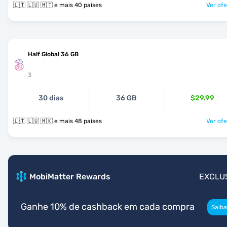
🇱🇹 🇱🇺 🇲🇹 e mais 40 países
Ver ofe
Half Global 36 GB
3
30 dias
36 GB
$29.99
🇱🇹 🇱🇺 🇲🇰 e mais 48 países
Ver ofe
MobiMatter Rewards
EXCLU
Ganhe 10% de cashback em cada compra
Saiba