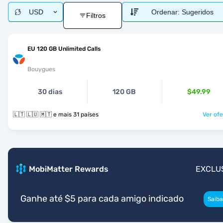
USD
Ordenar:
Sugeridos
Filtros
EU 120 GB Unlimited Calls
Bouygues
30 dias
120 GB
$49.99
🇱🇹 🇱🇺 🇲🇹 e mais 31 países
Ver ofe
MobiMatter Rewards
EXCLU
Ganhe até $5 para cada amigo indicado
Saiba