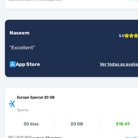
Naseem
5.0
"
Excellent
"
App Store
Ver todas as avali
Europe Special 20 GB
Sparks
30 dias
20 GB
$18.49