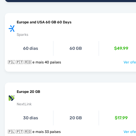
Europe and USA 60 GB 60 Days
Sparks
60 dias
60 GB
$49.99
🇵🇱 🇵🇹 🇷🇴 e mais 40 países
Ver ofe
Europe 20 GB
NextLink
30 dias
20 GB
$17.99
🇵🇱 🇵🇹 🇷🇴 e mais 33 países
Ver ofe