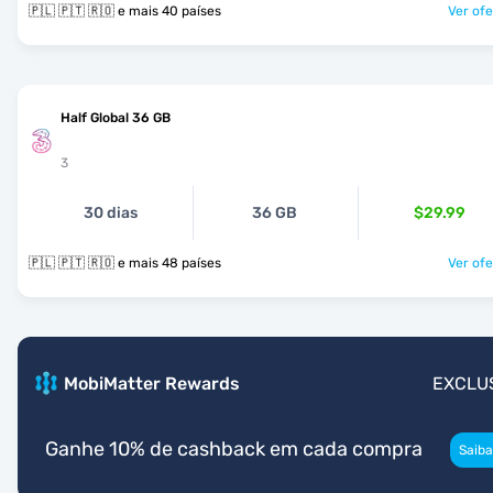
🇵🇱 🇵🇹 🇷🇴 e mais 40 países
Ver ofe
Half Global 36 GB
3
30 dias
36 GB
$29.99
🇵🇱 🇵🇹 🇷🇴 e mais 48 países
Ver ofe
MobiMatter Rewards
EXCLU
Ganhe 10% de cashback em cada compra
Saiba