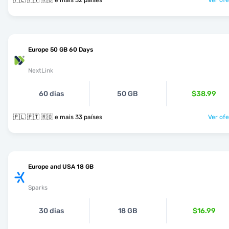
🇵🇱 🇵🇹 🇷🇴 e mais 32 países
Ver ofe
Europe 50 GB 60 Days
NextLink
60 dias
50 GB
$38.99
🇵🇱 🇵🇹 🇷🇴 e mais 33 países
Ver ofe
Europe and USA 18 GB
Sparks
30 dias
18 GB
$16.99