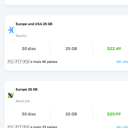
Europe and USA 25 GB
Sparks
30 dias
25 GB
$22.49
🇵🇱 🇵🇹 🇷🇴 e mais 40 países
Ver ofe
Europe 25 GB
NextLink
30 dias
25 GB
$20.99
🇵🇱 🇵🇹 🇷🇴 e mais 33 países
Ver ofe