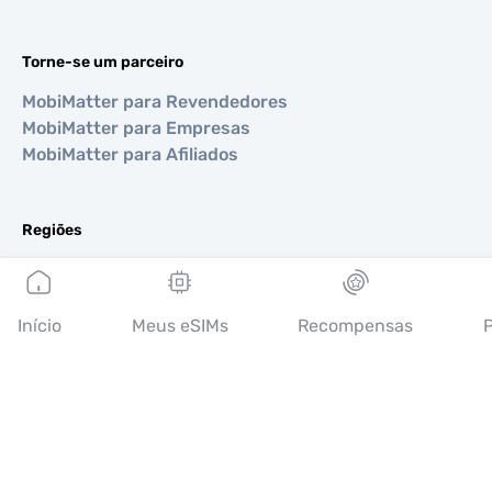
Torne-se um parceiro
MobiMatter para Revendedores
MobiMatter para Empresas
MobiMatter para Afiliados
Regiões
eSIM para Europa
eSIM para Ásia
eSIM para Américas
Início
Meus eSIMs
Recompensas
P
eSIM para Oriente Médio
eSIM para Oceania
eSIM para África
Países