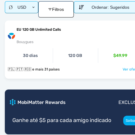
USD
Ordenar:
Sugeridos
Filtros
EU 120 GB Unlimited Calls
Bouygues
30 dias
120 GB
$49.99
🇵🇱 🇵🇹 🇷🇴 e mais 31 países
Ver ofe
MobiMatter Rewards
EXCLU
Ganhe até $5 para cada amigo indicado
Saiba