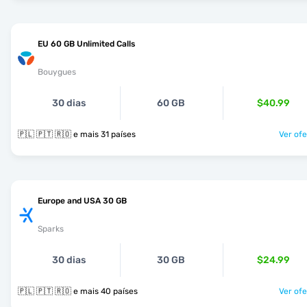
EU 60 GB Unlimited Calls
Bouygues
30 dias
60 GB
$40.99
🇵🇱 🇵🇹 🇷🇴 e mais 31 países
Ver ofe
Europe and USA 30 GB
Sparks
30 dias
30 GB
$24.99
🇵🇱 🇵🇹 🇷🇴 e mais 40 países
Ver ofe