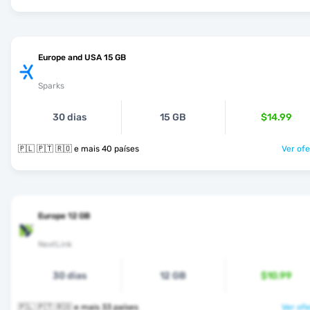
Europe and USA 15 GB
Sparks
30 dias
15 GB
$14.99
🇵🇱 🇵🇹 🇷🇴 e mais 40 países
Ver ofe
Europe 12 GB
NextLink
30 dias
12 GB
$10.99
🇵🇱 🇵🇹 🇷🇴 e mais 33 países
Ver ofe