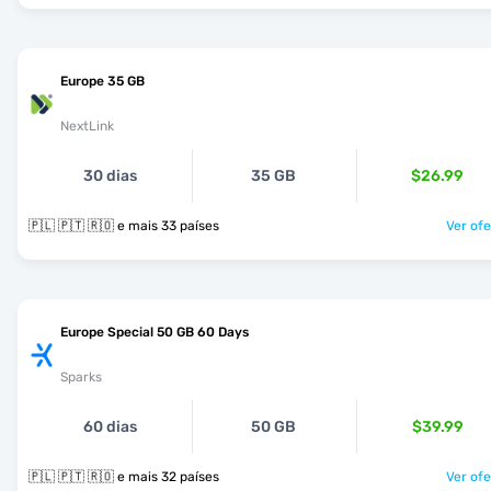
Europe 35 GB
NextLink
30 dias
35 GB
$26.99
🇵🇱 🇵🇹 🇷🇴 e mais 33 países
Ver ofe
Europe Special 50 GB 60 Days
Sparks
60 dias
50 GB
$39.99
🇵🇱 🇵🇹 🇷🇴 e mais 32 países
Ver ofe