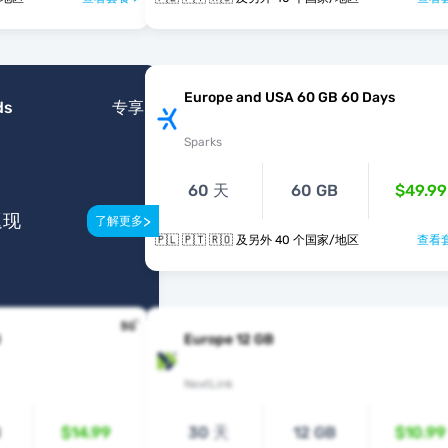
Europe and USA 60 GB 60 Days
ds
专享
Sparks
60 天
60 GB
$49.99
返现
>
了解更多
🇵🇱 🇵🇹 🇷🇴 及另外 40 个国家/地区
查看套
B
Europe 12 GB
NextLink
B
$14.99
30 天
12 GB
$10.99