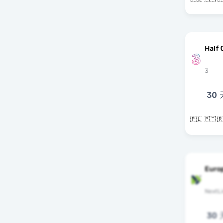
Half 
3
30 
Euro
NextLi
30 