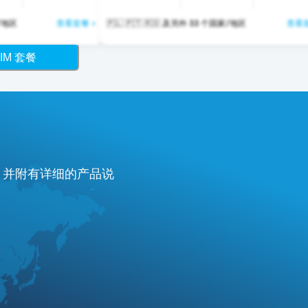
个国家/地区
查看套餐 >
🇵🇱 🇵🇹 🇷🇴 及另外 33 个国家/地区
查看套
IM 套餐
费，并附有详细的产品说