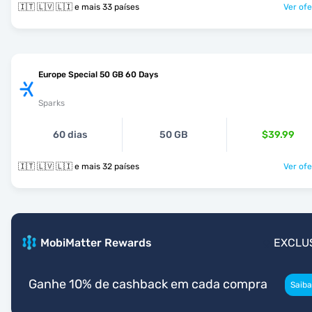
🇮🇹 🇱🇻 🇱🇮 e mais 33 países
Ver ofe
Europe Special 50 GB 60 Days
Sparks
60 dias
50 GB
$39.99
🇮🇹 🇱🇻 🇱🇮 e mais 32 países
Ver ofe
MobiMatter Rewards
EXCLU
Ganhe 10% de cashback em cada compra
Saiba