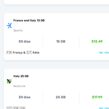
France and Italy 15 GB
Sparks
30 dias
15 GB
$13.49
🇫🇷 França & 🇮🇹 Itália
Ver ofe
Italy 25 GB
NextLink
30 dias
25 GB
$17.99
🇮🇹 🇸🇲 🇻🇦
Ver ofe