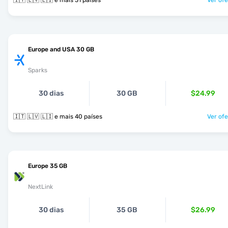
🇮🇹 🇱🇻 🇱🇮 e mais 31 países
Ver ofe
Europe and USA 30 GB
Sparks
30 dias
30 GB
$24.99
🇮🇹 🇱🇻 🇱🇮 e mais 40 países
Ver ofe
Europe 35 GB
NextLink
30 dias
35 GB
$26.99