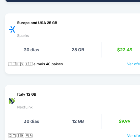
Europe and USA 25 GB
Sparks
30 dias
25 GB
$22.49
🇮🇹 🇱🇻 🇱🇮 e mais 40 países
Ver ofe
Italy 12 GB
NextLink
30 dias
12 GB
$9.99
🇮🇹 🇸🇲 🇻🇦
Ver ofe