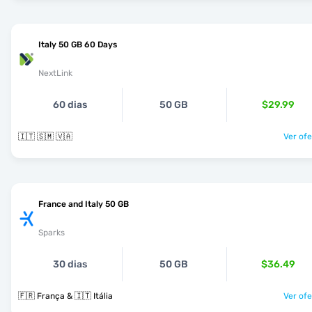
Italy 50 GB 60 Days
NextLink
60 dias
50 GB
$29.99
🇮🇹 🇸🇲 🇻🇦
Ver ofe
France and Italy 50 GB
Sparks
30 dias
50 GB
$36.49
🇫🇷 França & 🇮🇹 Itália
Ver ofe