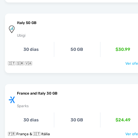
Italy 50 GB
Ubigi
30 dias
50 GB
$30.99
🇮🇹 🇸🇲 🇻🇦
Ver ofe
France and Italy 30 GB
Sparks
30 dias
30 GB
$24.49
🇫🇷 França & 🇮🇹 Itália
Ver ofe