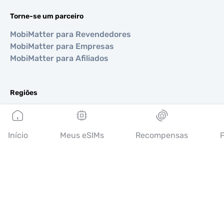
Torne-se um parceiro
MobiMatter para Revendedores
MobiMatter para Empresas
MobiMatter para Afiliados
Regiões
eSIM para Europa
eSIM para Ásia
eSIM para Américas
Início
Meus eSIMs
Recompensas
P
eSIM para Oriente Médio
eSIM para Oceania
eSIM para África
Países
eSIM para EUA