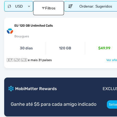
USD
Ordenar:
Sugeridos
Filtros
EU 120 GB Unlimited Calls
Bouygues
30 dias
120 GB
$49.99
🇮🇹 🇱🇻 🇱🇮 e mais 31 países
Ver ofe
MobiMatter Rewards
EXCLU
Ganhe até $5 para cada amigo indicado
Saiba