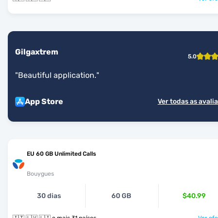
Gilgaxtrem
5.0
"
Beautiful application.
"
App Store
Ver todas as avali
EU 60 GB Unlimited Calls
Bouygues
30 dias
60 GB
$40.99