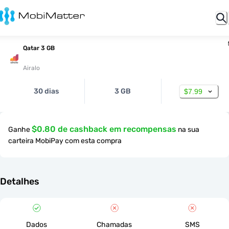
Qatar 3 GB
Airalo
30 dias
3 GB
$7.99
$0.80 de cashback em recompensas
Ganhe
na sua
carteira MobiPay com esta compra
Detalhes
Dados
Chamadas
SMS