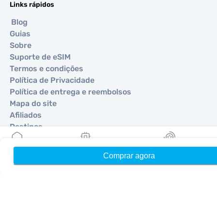
Links rápidos
Blog
Guias
Sobre
Suporte de eSIM
Termos e condições
Política de Privacidade
Política de entrega e reembolsos
Mapa do site
Afiliados
Destinos
Comprar agora
Início
Meus eSIMs
Recompensas
Torne-se um parceiro
MobiMatter para Revendedores
MobiMatter para Empresas
MobiMatter para Afiliados