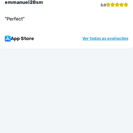
emmanuel28sm
5.0
"
Perfect
"
App Store
Ver todas as avaliações