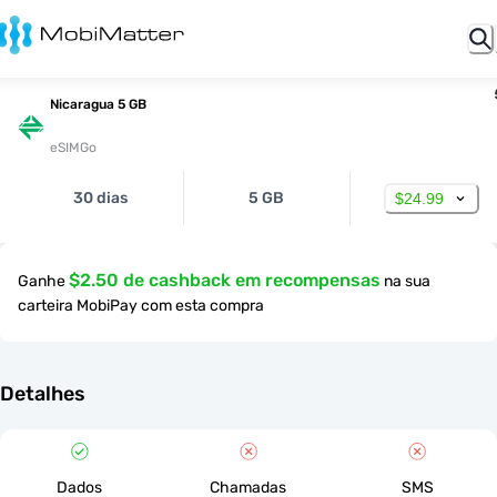
Nicaragua 5 GB
eSIMGo
30 dias
5 GB
$24.99
$2.50 de cashback em recompensas
Ganhe
na sua
carteira MobiPay com esta compra
Detalhes
Dados
Chamadas
SMS