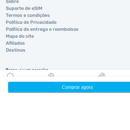
Sobre
Suporte de eSIM
Termos e condições
Política de Privacidade
Política de entrega e reembolsos
Mapa do site
Afiliados
Destinos
Torne-se um parceiro
MobiMatter para Revendedores
Comprar agora
Início
MobiMatter para Empresas
Meus eSIMs
Recompensas
MobiMatter para Afiliados
Regiões
eSIM para Europa