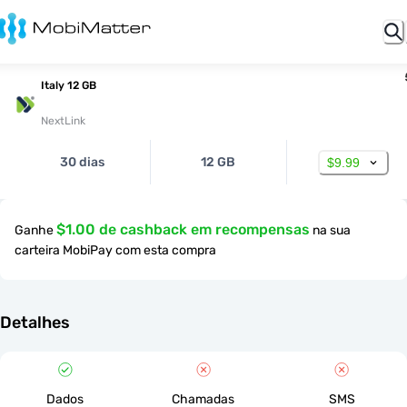
Italy 12 GB
NextLink
30 dias
12 GB
$9.99
$1.00 de cashback em recompensas
Ganhe
na sua
carteira MobiPay com esta compra
Detalhes
Dados
Chamadas
SMS