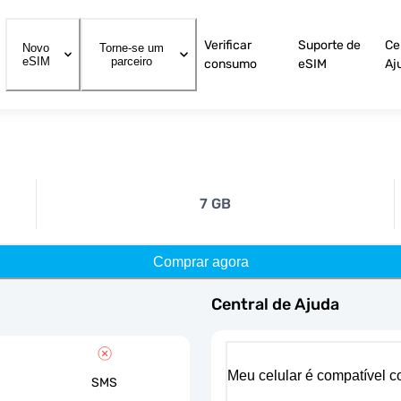
Verificar
Suporte de
Ce
Novo
Torne-se um
eSIM
parceiro
consumo
eSIM
Aj
7 GB
Comprar agora
Central de Ajuda
Meu celular é compatível 
SMS