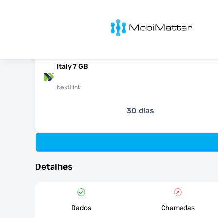
MobiMatter
Italy 7 GB
NextLink
30 dias
Detalhes
Dados
Chamadas