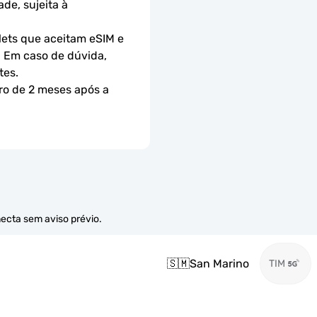
e, sujeita à 
ets que aceitam eSIM e 
 Em caso de dúvida, 
tes.
ro de 2 meses após a 
necta sem aviso prévio.
🇸🇲
San Marino
TIM