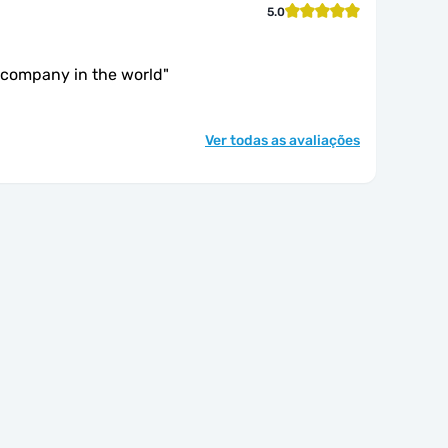
5.0
company in the world
"
Ver todas as avaliações