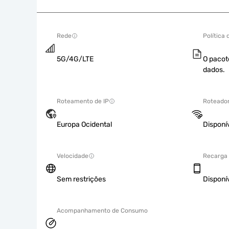
Rede
Política
5G/4G/LTE
O pacot
dados.
Roteamento de IP
Roteador
Europa Ocidental
Disponí
Velocidade
Recarga
Sem restrições
Disponí
Acompanhamento de Consumo