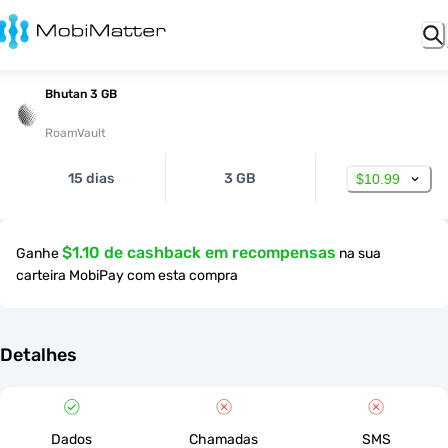
Bhutan 3 GB
RoamVault
15 dias
3 GB
$10.99
$1.10 de cashback em recompensas
Ganhe
na sua
carteira MobiPay com esta compra
Detalhes
Dados
Chamadas
SMS