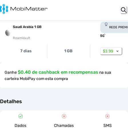
Saudi Arabia 1 GB
REDE PREM
RoamVault
7 dias
1 GB
$3.99
$0.40 de cashback em recompensas
Ganhe
na sua
carteira MobiPay com esta compra
Detalhes
Dados
Chamadas
SMS