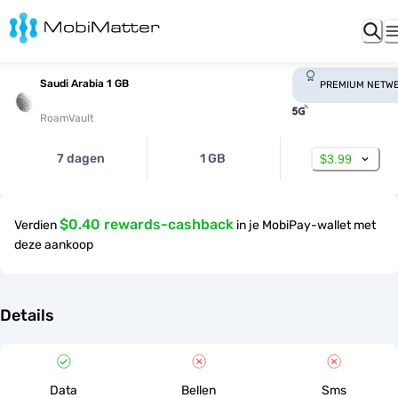
Saudi Arabia 1 GB
PREMIUM NETW
RoamVault
7 dagen
1 GB
$3.99
$0.40 rewards-cashback
Verdien
in je MobiPay-wallet met
deze aankoop
Details
Data
Bellen
Sms