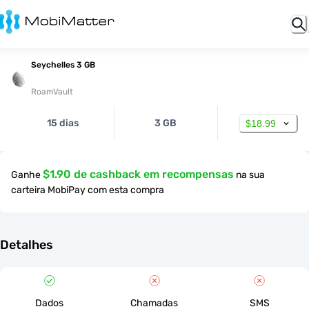
Seychelles 3 GB
RoamVault
15 dias
3 GB
$18.99
$1.90 de cashback em recompensas
Ganhe
na sua
carteira MobiPay com esta compra
Detalhes
Dados
Chamadas
SMS