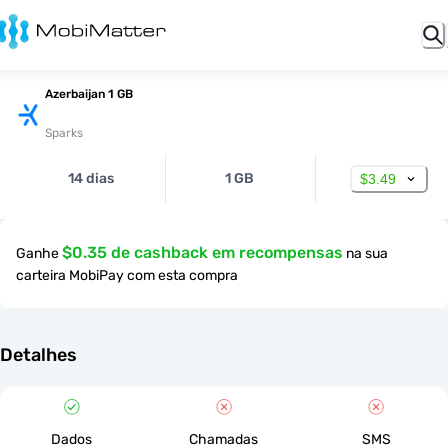
Azerbaijan 1 GB
Sparks
14 dias
1 GB
$3.49
$0.35 de cashback em recompensas
Ganhe
na sua
carteira MobiPay com esta compra
Detalhes
Dados
Chamadas
SMS