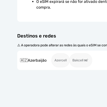
O eSIM expirará se não for ativado dent
compra.
Destinos e redes
⚠️ A operadora pode alterar as redes às quais o eSIM se co
🇦🇿
Azerbaijão
Azercell
Bakcell