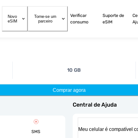
Verificar
Suporte de
Ce
Novo
Torne-se um
eSIM
parceiro
consumo
eSIM
Aj
10 GB
Comprar agora
Central de Ajuda
Meu celular é compatível 
SMS