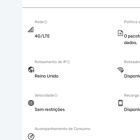
Rede
Política
4G/LTE
O pacot
dados.
Roteamento de IP
Roteador
Reino Unido
Disponí
Velocidade
Recarga
Sem restrições
Disponí
Acompanhamento de Consumo