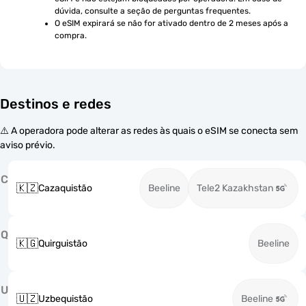
dúvida, consulte a seção de perguntas frequentes.
O eSIM expirará se não for ativado dentro de 2 meses após a 
compra.
Destinos e redes
⚠️ A operadora pode alterar as redes às quais o eSIM se conecta sem
aviso prévio.
C
🇰🇿
Cazaquistão
Beeline
Tele2 Kazakhstan
Q
🇰🇬
Quirguistão
Beeline
U
🇺🇿
Uzbequistão
Beeline