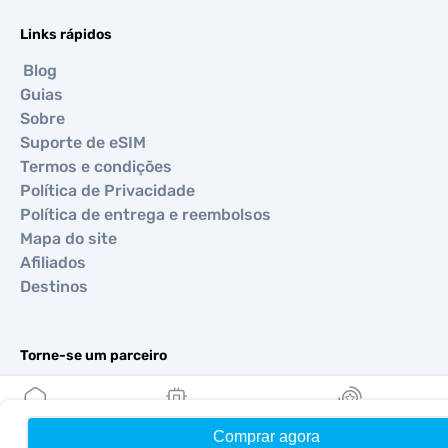
Links rápidos
Blog
Guias
Sobre
Suporte de eSIM
Termos e condições
Política de Privacidade
Política de entrega e reembolsos
Mapa do site
Afiliados
Destinos
Torne-se um parceiro
MobiMatter para Revendedores
MobiMatter para Empresas
Comprar agora
Início
Meus eSIMs
Recompensas
MobiMatter para Afiliados