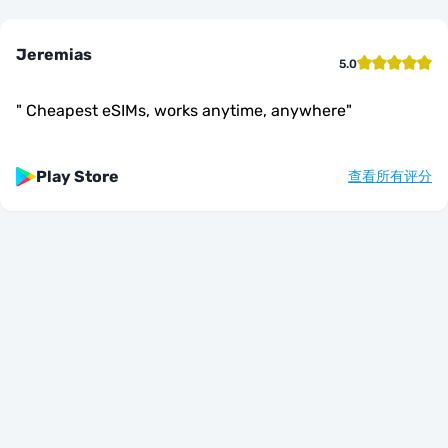
Jeremias
5.0
"
Cheapest eSIMs, works anytime, anywhere
"
Play Store
查看所有评分