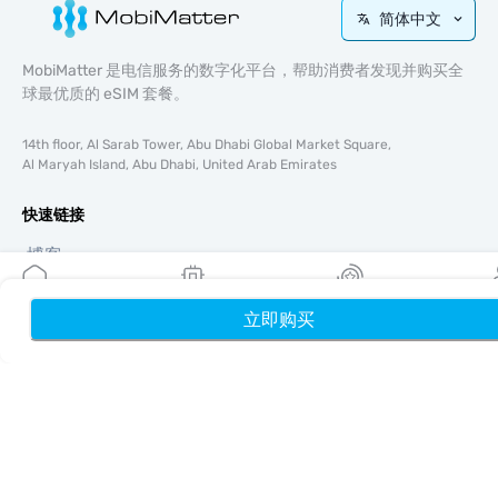
简体中文
MobiMatter 是电信服务的数字化平台，帮助消费者发现并购买全
球最优质的 eSIM 套餐。
14th floor, Al Sarab Tower, Abu Dhabi Global Market Square,
Al Maryah Island, Abu Dhabi, United Arab Emirates
快速链接
博客
使用指南
关于我们
立即购买
首页
我的 eSIM
奖励
个
eSIM 支持
条款与条件
隐私政策
配送与退款政策
网站地图
联盟推广
目的地