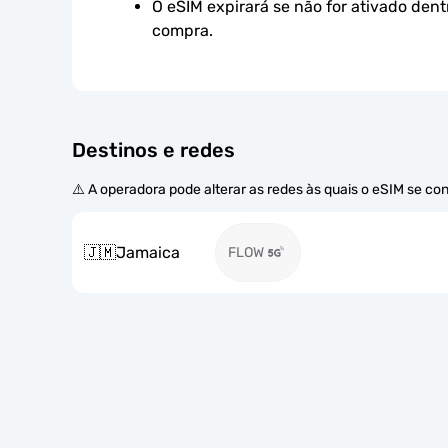
O eSIM expirará se não for ativado dent
compra.
Destinos e redes
⚠️ A operadora pode alterar as redes às quais o eSIM se co
🇯🇲
Jamaica
FLOW