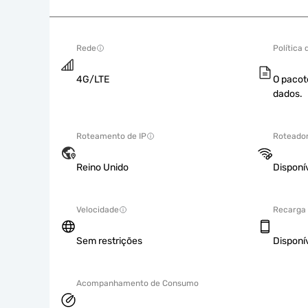
Rede
Política
4G/LTE
O pacot
dados.
Roteamento de IP
Roteador
Reino Unido
Disponí
Velocidade
Recarga
Sem restrições
Disponí
Acompanhamento de Consumo