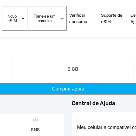
Verificar
Suporte de
Ce
Novo
Torne-se um
eSIM
parceiro
consumo
eSIM
Aj
5 GB
Comprar agora
Central de Ajuda
Meu celular é compatível 
SMS