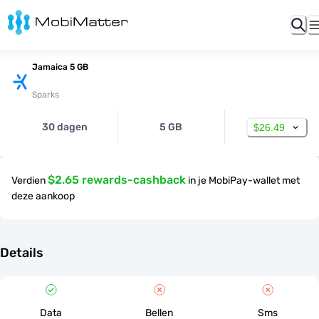
Jamaica 5 GB
Sparks
30 dagen
5 GB
$26.49
$2.65 rewards-cashback
Verdien
in je MobiPay-wallet met
deze aankoop
Details
Data
Bellen
Sms