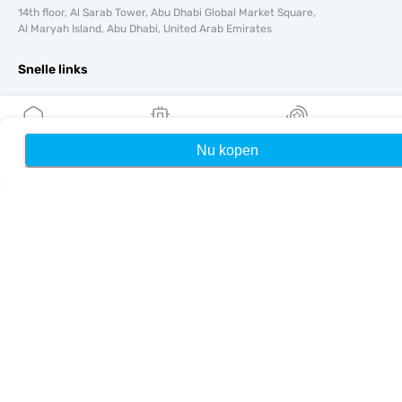
14th floor, Al Sarab Tower, Abu Dhabi Global Market Square,
Al Maryah Island, Abu Dhabi, United Arab Emirates
Snelle links
Blog
Handleidingen
Over ons
Nu kopen
Home
Mijn eSIMs
Rewards
eSIM-ondersteuning
Algemene voorwaarden
Privacybeleid
Levering- en retourbeleid
Sitemap
Affiliate
Bestemmingen
Word partner
MobiMatter voor resellers