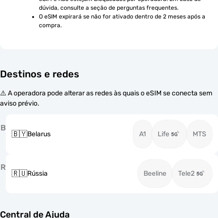
dúvida, consulte a seção de perguntas frequentes.
O eSIM expirará se não for ativado dentro de 2 meses após a 
compra.
Destinos e redes
⚠️ A operadora pode alterar as redes às quais o eSIM se conecta sem
aviso prévio.
B
🇧🇾
Belarus
A1
Life
MTS
R
🇷🇺
Rússia
Beeline
Tele2
Central de Ajuda