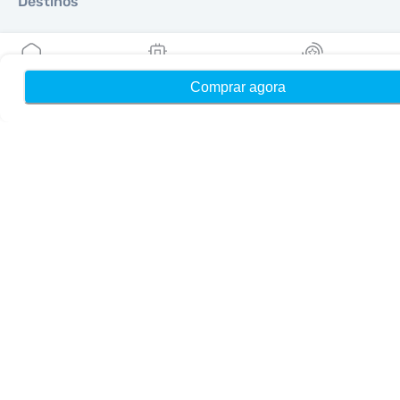
Destinos
Torne-se um parceiro
Comprar agora
Início
Meus eSIMs
Recompensas
MobiMatter para Revendedores
MobiMatter para Empresas
MobiMatter para Afiliados
Regiões
eSIM para Europa
eSIM para Ásia
eSIM para Américas
eSIM para Oriente Médio
eSIM para Oceania
eSIM para África