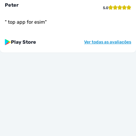
Peter
5.0
"
top app for esim
"
Play Store
Ver todas as avaliações