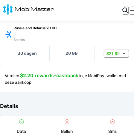
Russia and Belarus 20 GB
Sparks
30 dagen
20 GB
$21.99
$2.20 rewards-cashback
Verdien
in je MobiPay-wallet met
deze aankoop
Details
Data
Bellen
Sms