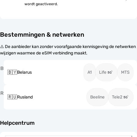
wordt geactiveerd.
Bestemmingen & netwerken
⚠️ De aanbieder kan zonder voorafgaande kennisgeving de netwerken
wijzigen waarmee de eSIM verbinding maakt.
B
🇧🇾
Belarus
A1
Life
MTS
R
🇷🇺
Rusland
Beeline
Tele2
Helpcentrum