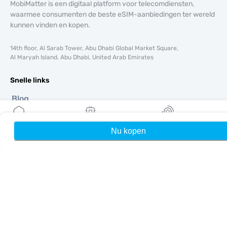
MobiMatter is een digitaal platform voor telecomdiensten,
waarmee consumenten de beste eSIM-aanbiedingen ter wereld
kunnen vinden en kopen.
14th floor, Al Sarab Tower, Abu Dhabi Global Market Square,
Al Maryah Island, Abu Dhabi, United Arab Emirates
Snelle links
Blog
Handleidingen
Over ons
Nu kopen
Home
Mijn eSIMs
Rewards
eSIM-ondersteuning
Algemene voorwaarden
Privacybeleid
Levering- en retourbeleid
Sitemap
Affiliate
Bestemmingen