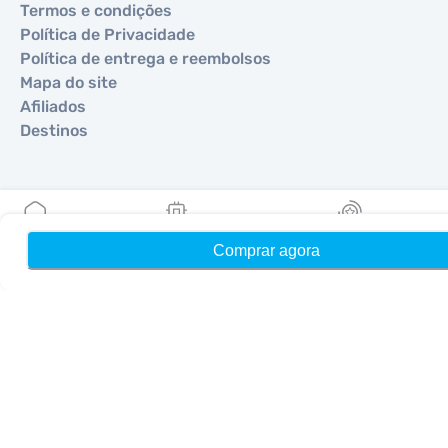
Termos e condições
Política de Privacidade
Política de entrega e reembolsos
Mapa do site
Afiliados
Destinos
Torne-se um parceiro
MobiMatter para Revendedores
Comprar agora
Início
Meus eSIMs
Recompensas
MobiMatter para Empresas
MobiMatter para Afiliados
Regiões
eSIM para Europa
eSIM para Ásia
eSIM para Américas