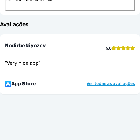
Avaliações
NodirbeNiyozov
5.0
"
Very nice app
"
App Store
Ver todas as avaliações