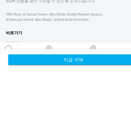
eSIM 상품을 찾아 구매할 수 있도록 도와드립니다.
14th floor, Al Sarab Tower, Abu Dhabi Global Market Square,
Al Maryah Island, Abu Dhabi, United Arab Emirates
바로가기
블로그
가이드
회사 소개
지금 구매
홈
내 eSIM
리워드
eSIM 지원
이용약관
개인정보 처리방침
배송 및 환불 정책
사이트맵
제휴
여행지
파트너 되기