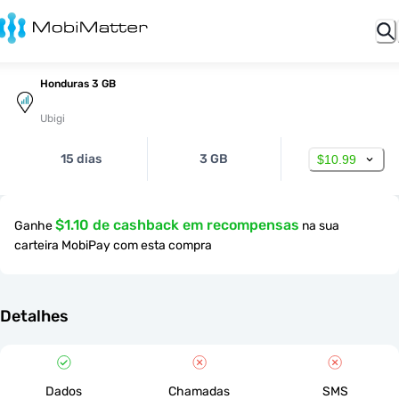
Honduras 3 GB
Ubigi
15 dias
3 GB
$10.99
$1.10 de cashback em recompensas
Ganhe
na sua
carteira MobiPay com esta compra
Detalhes
Dados
Chamadas
SMS