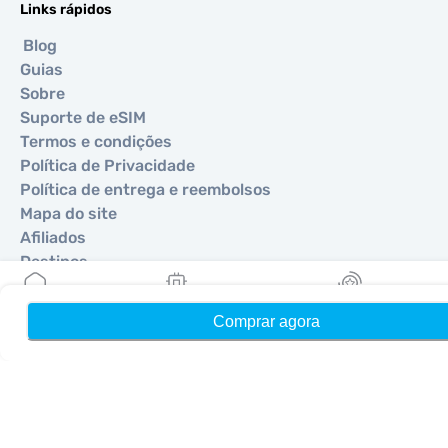
Links rápidos
Blog
Guias
Sobre
Suporte de eSIM
Termos e condições
Política de Privacidade
Política de entrega e reembolsos
Mapa do site
Afiliados
Destinos
Comprar agora
Início
Meus eSIMs
Recompensas
Torne-se um parceiro
MobiMatter para Revendedores
MobiMatter para Empresas
MobiMatter para Afiliados