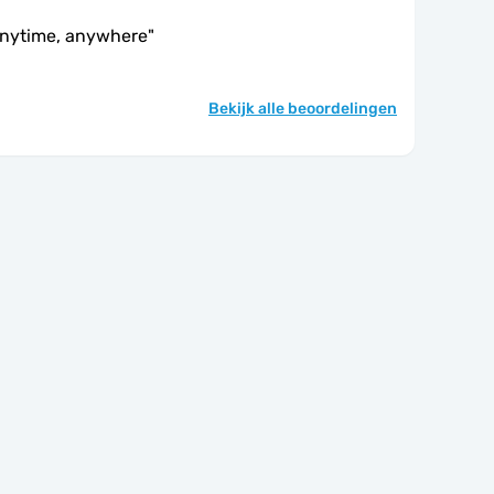
anytime, anywhere
"
Bekijk alle beoordelingen