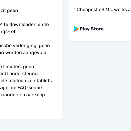
"
Cheapest eSIMs, works 
 zit geen 
 te downloaden en te 
Play Store
ngs- of 
sche verlenging, geen 
kan worden aangevuld 
 limieten, geen 
ordt ondersteund.
le telefoons en tablets 
wijfel de FAQ-sectie.
 maanden na aankoop 