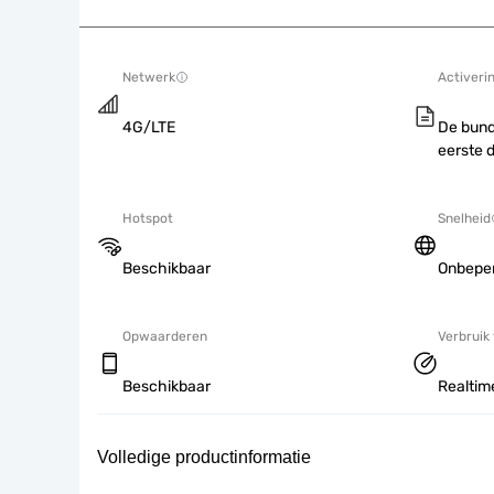
Netwerk
Activeri
4G/LTE
De bund
eerste 
Hotspot
Snelheid
Beschikbaar
Onbepe
Opwaarderen
Verbruik
Beschikbaar
Realtime
Volledige productinformatie