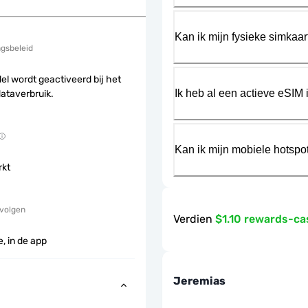
Kan ik mijn fysieke simkaa
ngsbeleid
el wordt geactiveerd bij het
Ik heb al een actieve eSIM i
dataverbruik.
Kan ik mijn mobiele hotspo
rkt
 volgen
Verdien
$1.10 rewards-c
, in de app
Jeremias