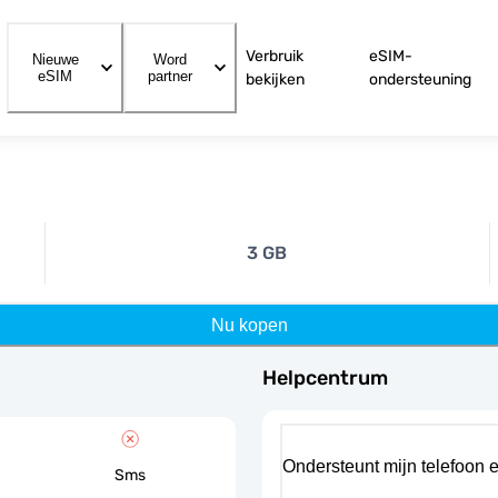
Verbruik
eSIM-
Nieuwe
Word
eSIM
partner
bekijken
ondersteuning
3 GB
Nu kopen
Helpcentrum
Ondersteunt mijn telefoon 
Sms