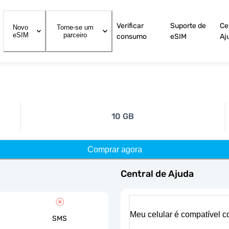
Verificar
Suporte de
Ce
Novo
Torne-se um
eSIM
parceiro
consumo
eSIM
Aj
10 GB
Comprar agora
Central de Ajuda
Meu celular é compatível 
SMS