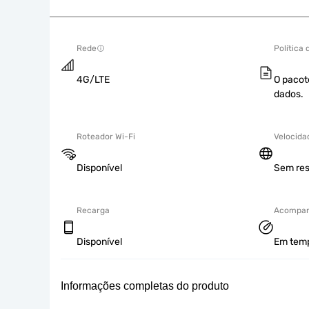
Rede
Política
4G/LTE
O pacot
dados.
Roteador Wi-Fi
Velocida
Disponível
Sem res
Recarga
Acompan
Disponível
Em tempo
Informações completas do produto