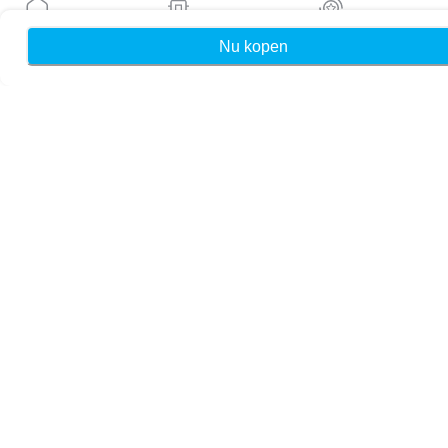
Blog
Handleidingen
Nu kopen
Home
Mijn eSIMs
Rewards
Over ons
eSIM-ondersteuning
Algemene voorwaarden
Privacybeleid
Levering- en retourbeleid
Sitemap
Affiliate
Bestemmingen
Word partner
MobiMatter voor resellers
MobiMatter voor bedrijven
MobiMatter voor affiliates
Regio's