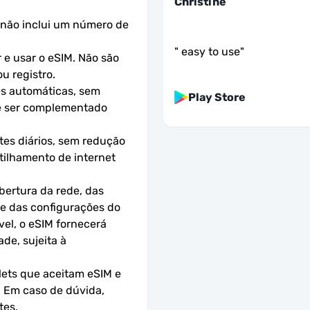
Christine
não inclui um número de 
"
easy to use
"
e usar o eSIM. Não são 
u registro.
s automáticas, sem 
Play Store
e ser complementado 
es diários, sem redução 
ilhamento de internet 
ertura da rede, das 
 e das configurações do 
el, o eSIM fornecerá 
e, sujeita à 
ets que aceitam eSIM e 
 Em caso de dúvida, 
tes.