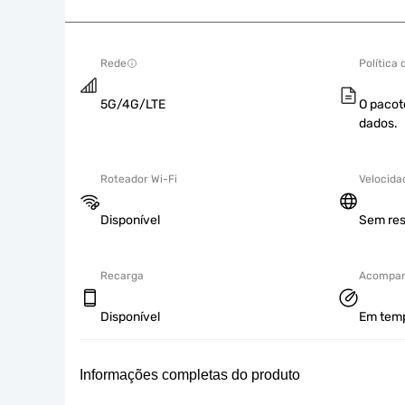
Rede
Política
5G/4G/LTE
O pacot
dados.
Roteador Wi-Fi
Velocida
Disponível
Sem res
Recarga
Acompan
Disponível
Em tempo
Informações completas do produto