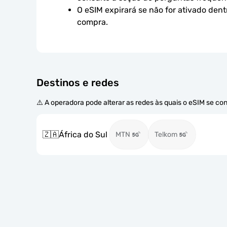
O eSIM expirará se não for ativado dent
compra.
Destinos e redes
⚠️ A operadora pode alterar as redes às quais o eSIM se co
🇿🇦
África do Sul
MTN
Telkom