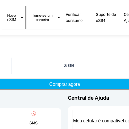
Verificar
Suporte de
Ce
Novo
Torne-se um
eSIM
parceiro
consumo
eSIM
Aj
3 GB
Comprar agora
Central de Ajuda
Meu celular é compatível 
SMS